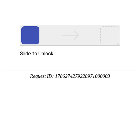
18107582269
服务项目
专注于营销型网站建设，微信小程序开发，网站SEOob体育app官网下载
网站
建设
WEBSITE BUILDING