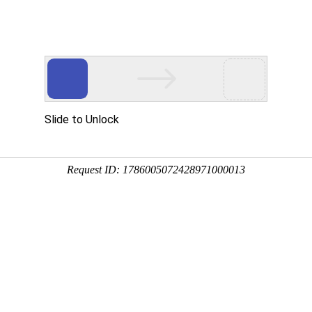
多客营销宝
首页
建站模板
网站建设
移动开发
不懂怎么做推广？
建站+网络推广+百度排名优化）经验！网络营销路上