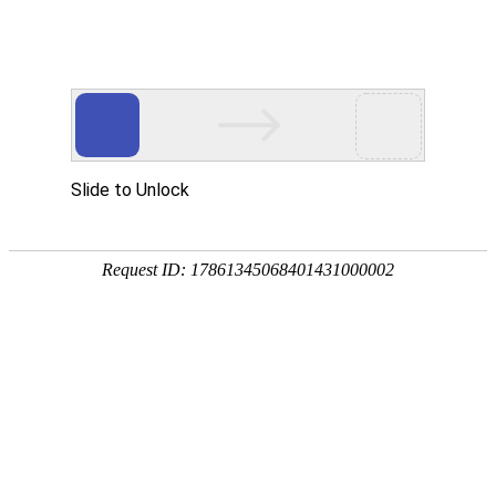
18107582269
新闻资讯，网络动态
了解企业新动态，分享前沿的营销推广干货，成长路上，我们携手
同行
快捷栏目导航
网站SEO优化过程中学会选择关键词
发布时间：2022-02-11 浏览数：924 来源：本站原创
导语
企业网站优化工作不但需要一定的时间，而且选择关键词也是相当讲
究技巧，不然会影响到后续的网站优化工作。
随着互联网的飞速发展，很多企业都开始认识到网站优化的重要性。
企业网站优化
工作不但需要很长的时间，而且是一项比较枯燥繁杂的