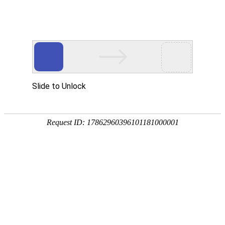
18107582269
新闻资讯，网络动态
了解企业新动态，分享前沿的营销推广干货，成长路上，我们携手
同行
快捷栏目导航
如何提升外贸网站在谷歌搜索中的收录量
外贸网站通过谷歌搜索引擎SEO找到您的网站，拓展企业
的出海业务。通过八大方法，有效提升在搜索引擎的收录
量。
[详情]
外贸建站制定目标市场和用户群体的方法
外贸网站要明确目标市场和受众群体，精准的市场定位和
用户群体分析不但有助于制定有效的营销策略，而且还提
高网站转化率和客户满意度。
[详情]