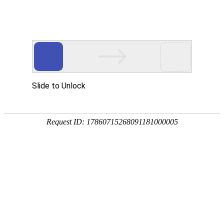
18107582269
新闻资讯，网络动态
了解企业新动态，分享前沿的营销推广干货，成长路上，我们携手
同行
快捷栏目导航
如何提升外贸网站在谷歌搜索中的收录量
外贸网站通过谷歌搜索引擎SEO找到您的网站，拓展企业
的出海业务。通过八大方法，有效提升在搜索引擎的收录
量。
[详情]
外贸建站制定目标市场和用户群体的方法
外贸网站要明确目标市场和受众群体，精准的市场定位和
用户群体分析不但有助于制定有效的营销策略，而且还提
高网站转化率和客户满意度。
[详情]