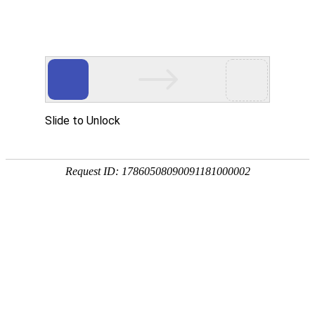
18107582269
用真实的案例说话
维讯网络展示的每一个网站建设案例、微信小程序案例，网络推广
案例，都是我们的团队用心服务的成果。
快捷栏目导航