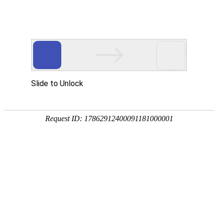
18107582269
新闻资讯，网络动态
了解企业新动态，分享前沿的营销推广干货，成长路上，我们携手
同行
快捷栏目导航
签约废品回收小程序开发
发布时间：2023-07-13 浏览数：768 来源：本站原创
导语
废品回收小程序是一款简单易用的废品分类和回收的小程序，目的是
为了广大用户养成废品分类习惯及方便扫码投放，然后获得一定比例的环保金。
废品回收小程序是一款简单易用的废品分类和回收的小程序，目的是
为了广大用户养成废品分类习惯及方便扫码投放，然后获得一定比例