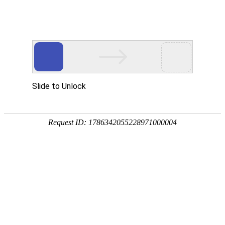
18107582269
新闻资讯，网络动态
了解企业新动态，分享前沿的营销推广干货，成长路上，我们携手
同行
快捷栏目导航
签约车万嘉上门洗车小程序
发布时间：2021-07-20 浏览数：942 来源：本站原创
导语
车万嘉上门洗车小程序是一款o2o线上抢单的小程序系统，该小程序
系统拥有多个管理端，包括用户端、技师端、门店端，为广大爱车人士提供在线
下单，充值、会员卡、代金券、车辆管理、商城购物、积分兑换、订单管理、团
队分享等功能。