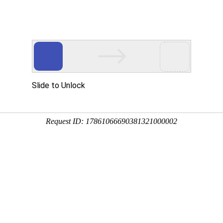
多客营销宝
首页
建站模板
网站建设
移动开发
用真实的案例说话
建设案例、微信小程序案例，网络推广案例，都是