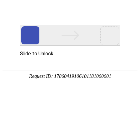
18107582269
新闻资讯，网络动态
了解企业新动态，分享前沿的营销推广干货，成长路上，我们携手
同行
快捷栏目导航
移动互联网是金融变革的平台
发布时间：2015-07-04 浏览数：631 来源：本站原创
导语
移动互联网是金融变革的平台 互联网金融平台。在国内一系列投
资服务规模的基础上，挖掘了很多节点以及用户需求，内部会具备一定的创新孵
化机制，每一个独立创新的项目，都会进行内部孵化，
移动互联网是金融变革的平台