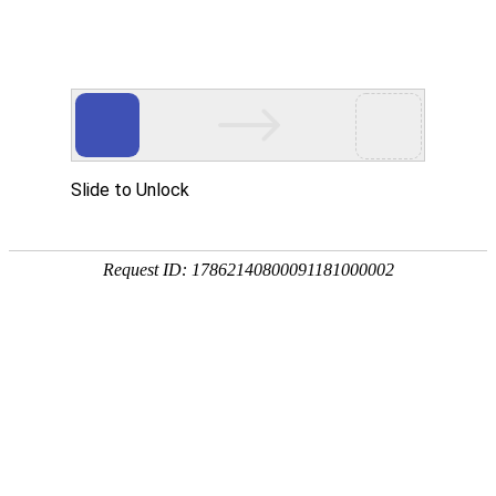
18107582269
用真实的案例说话
维讯网络展示的每一个网站建设案例、微信小程序案例，网络推广
案例，都是我们的团队用心服务的成果。
快捷栏目导航