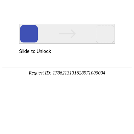
18107582269
用真实的案例说话
维讯网络展示的每一个网站建设案例、微信小程序案例，网络推广
案例，都是我们的团队用心服务的成果。
快捷栏目导航