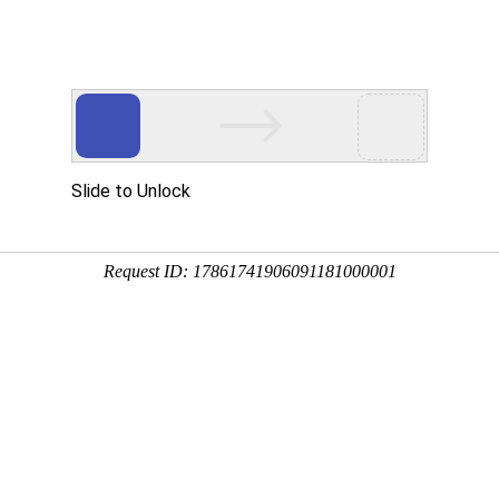
多客营销宝
首页
建站模板
网站建设
移动开发
新闻资讯，网络动态
新动态，分享前沿的营销推广干货，成长路上，我