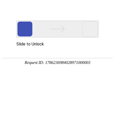
18107582269
新闻资讯，网络动态
了解企业新动态，分享前沿的营销推广干货，成长路上，我们携手
同行
快捷栏目导航
企业怎样选择小程序开发和APP开发
发布时间：2022-12-13 浏览数：566 来源：本站原创
导语
小程序开发适合初创公司、中小企业、个体户资金和时间都比较少，
想低成本创业、试水创新商业模式，适合一些快速场景服务。APP开发适合相对
成熟的公司，开发时间充裕，资金预算充足，对自身品牌要求高的企业。
目前，
微信小程序开发
、
微信公众号开发
、APP开发以及H5开发在移