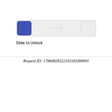
多客营销宝
首页
建站模板
网站建设
移动开发
用真实的案例说话
建设案例、微信小程序案例，网络推广案例，都是