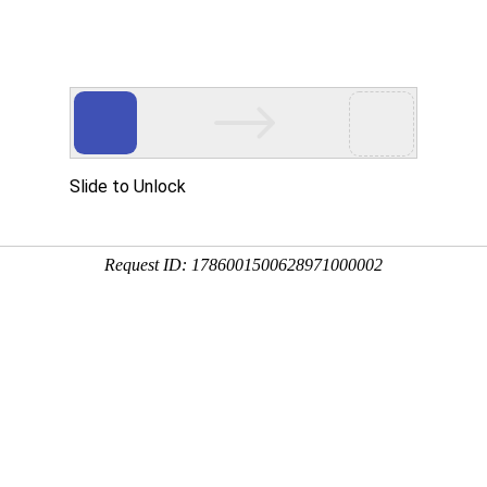
多客营销宝
首页
建站模板
网站建设
移动开发
新闻资讯，网络动态
新动态，分享前沿的营销推广干货，成长路上，我