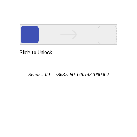
18107582269
用真实的案例说话
维讯网络展示的每一个网站建设案例、微信小程序案例，网络推广
案例，都是我们的团队用心服务的成果。
快捷栏目导航