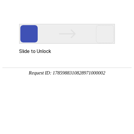
18107582269
新闻资讯，网络动态
了解企业新动态，分享前沿的营销推广干货，成长路上，我们携手
同行
快捷栏目导航
高品质外部链接对网站SEO优化有什么价值
发布时间：2022-01-15 浏览数：621 来源：本站原创
导语
外部链接查询对方网站的质量高低，跟相当的网站进行链接，权重低
并不意味着网站质量不够好，综合考虑网站的质量。
探讨网站进行
SEO优化
前，先来了解影响网站排名的因素。流量
是影响网站排名的最重要因素。不言而喻，就流量排名而言，内容也