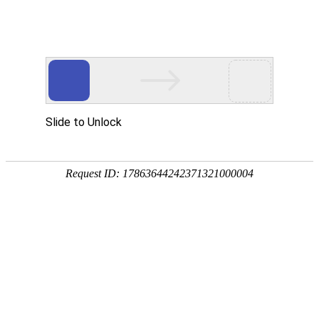
18107582269
新闻资讯，网络动态
了解企业新动态，分享前沿的营销推广干货，成长路上，我们携手
同行
快捷栏目导航
微信小程序商城在上线运营如何进行宣传推广
发布时间：2022-03-05 浏览数：880 来源：本站原创
导语
微信小程序商城对每个商家都非常重要。在实际过程中，不可避免地
会有许多能力不足。为了满足广大商家要求，我们需要找到一些具备针对性的正
确的方法，这是我们需要做的。
微信小程序商城
对每个用户都不陌生。为了很好地完成这些工作，我