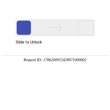
18107582269
用真实的案例说话
维讯网络展示的每一个网站建设案例、微信小程序案例，网络推广
案例，都是我们的团队用心服务的成果。
快捷栏目导航