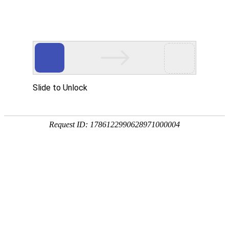
18107582269
新闻资讯，网络动态
了解企业新动态，分享前沿的营销推广干货，成长路上，我们携手
同行
快捷栏目导航
微信小程序商城如何运营和营销
发布时间：2022-02-22 浏览数：677 来源：本站原创
导语
微信小程序商城需要顺应经济和社会发展的趋势，使商场提供的产品
更加生活化，同时使其服务量可以给用户的数据带来一些便利，成为商家销售利
润的工具。
与一些基于工具的小程序相比，
微信小程序商城
的发展功能更加扩