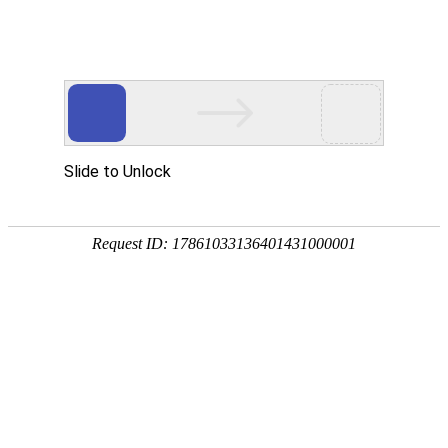
18107582269
新闻资讯，网络动态
了解企业新动态，分享前沿的营销推广干货，成长路上，我们携手
同行
快捷栏目导航
肇庆网站推广关于如何制定推广策略
发布时间：2015-09-12 浏览数：799 来源：本站原创
导语
肇庆网站推广关于如何制定推广策略 肇庆网站推广是针对有没
有流量的网站进行推广工作，新站是需要进行网站推广，而网站流量分析是很有
必要的，现在做优化，无
肇庆网站推广关于如何制定推广策略