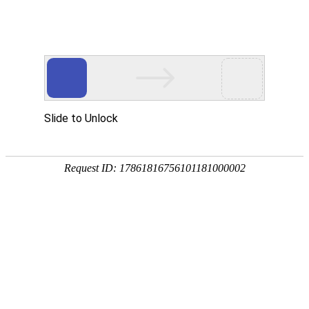
18107582269
新闻资讯，网络动态
了解企业新动态，分享前沿的营销推广干货，成长路上，我们携手
同行
快捷栏目导航
掌握网站SEO运营比SEO优化技术更好
发布时间：2021-12-20 浏览数：908 来源：本站原创
导语
不同的行业群体和用户的需求不同，SEO不可能实现高效的网络运行
和同步。与此同时，网站的运作模式也需要不断地发展，以获得更好的运作模
式。
SEO能掌握排名，但如何让企业网站运营？实际上
SEO技术
并不难，