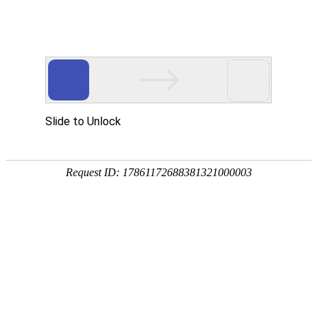
18107582269
新闻资讯，网络动态
了解企业新动态，分享前沿的营销推广干货，成长路上，我们携手
同行
快捷栏目导航
微信时代 传统企业如何进入移动互联网领域
发布时间：2015-07-04 浏览数：556 来源：本站原创
导语
传统企业如何进入移动互联网领域 随着智能手机等移动终端设备
的大量普及，以及各种传统经济业态的涌入，移动互联网进入井喷式发展阶段。
对于传统企业而言，移动互联网无疑是一块巨大的利润
传统企业如何进入移动互联网领域