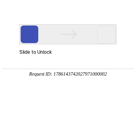
18107582269
用真实的案例说话
维讯网络展示的每一个网站建设案例、微信小程序案例，网络推广
案例，都是我们的团队用心服务的成果。
快捷栏目导航