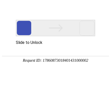
18107582269
用真实的案例说话
维讯网络展示的每一个网站建设案例、微信小程序案例，网络推广
案例，都是我们的团队用心服务的成果。
快捷栏目导航