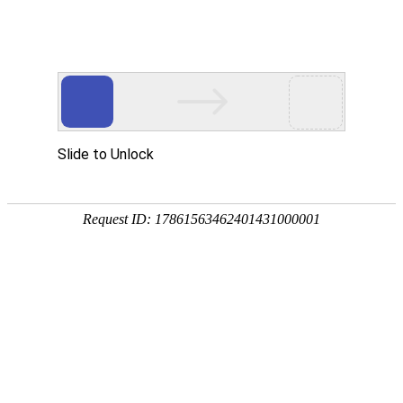
18107582269
用真实的案例说话
维讯网络展示的每一个网站建设案例、微信小程序案例，网络推广
案例，都是我们的团队用心服务的成果。
快捷栏目导航