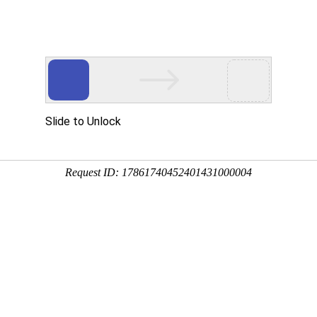
多客营销宝
首页
建站模板
网站建设
移动开发
用真实的案例说话
建设案例、微信小程序案例，网络推广案例，都是