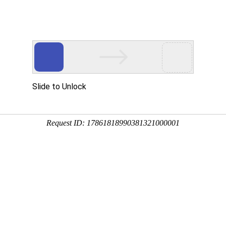
多客营销宝
首页
建站模板
网站建设
移动开发
用真实的案例说话
建设案例、微信小程序案例，网络推广案例，都是