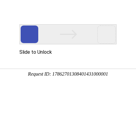
多客营销宝
首页
建站模板
网站建设
移动开发
新闻资讯，网络动态
新动态，分享前沿的营销推广干货，成长路上，我