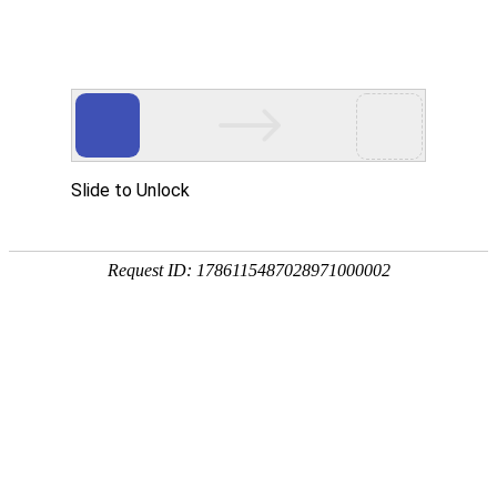
18107582269
新闻资讯，网络动态
了解企业新动态，分享前沿的营销推广干货，成长路上，我们携手
同行
快捷栏目导航
外贸建站制定目标市场和用户群体的方法
[详情]
如何选择专业的外贸建站公司？
[详情]