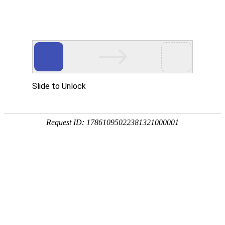
18107582269
新闻资讯，网络动态
了解企业新动态，分享前沿的营销推广干货，成长路上，我们携手
同行
快捷栏目导航
为什么要做定制外贸网站？外贸网站定制化有什么好处？
[详情]
1
1
共
页
条