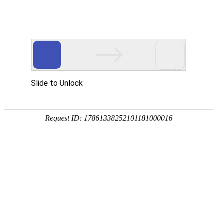
18107582269
新闻资讯，网络动态
了解企业新动态，分享前沿的营销推广干货，成长路上，我们携手
同行
快捷栏目导航
签约废品回收小程序开发
[详情]
1
1
共
页
条