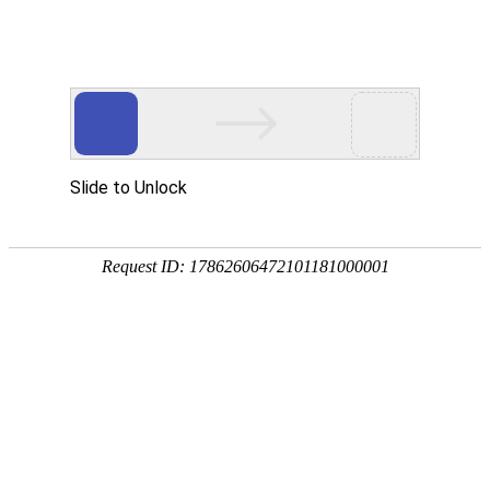
18107582269
新闻资讯，网络动态
了解企业新动态，分享前沿的营销推广干货，成长路上，我们携手
同行
快捷栏目导航
签约金融有奖问答小程序开发
[详情]
1
1
共
页
条