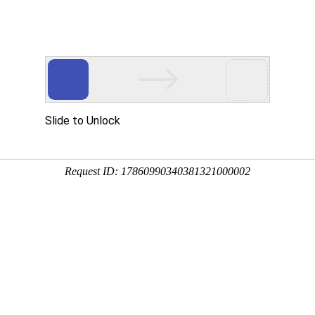
多客营销宝
首页
建站模板
网站建设
移动开发
新闻资讯，网络动态
新动态，分享前沿的营销推广干货，成长路上，我