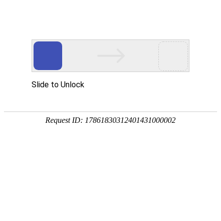
18107582269
新闻资讯，网络动态
了解企业新动态，分享前沿的营销推广干货，成长路上，我们携手
同行
快捷栏目导航
签约倚岩镜餐厅订座小程序
[详情]
1
1
共
页
条