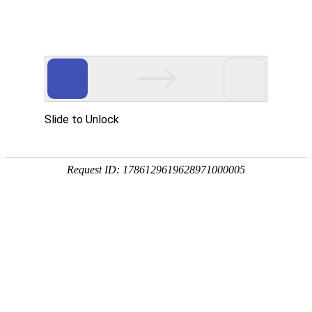
18107582269
新闻资讯，网络动态
了解企业新动态，分享前沿的营销推广干货，成长路上，我们携手
同行
快捷栏目导航
签约倚岩镜餐厅订座小程序
[详情]
1
1
共
页
条