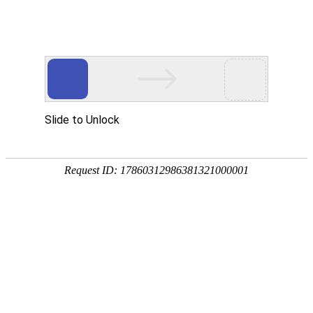
18107582269
新闻资讯，网络动态
了解企业新动态，分享前沿的营销推广干货，成长路上，我们携手
同行
快捷栏目导航
营销型网站优化的着陆页满足的条件
[详情]
1
1
共
页
条