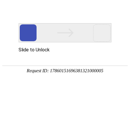
18107582269
新闻资讯，网络动态
了解企业新动态，分享前沿的营销推广干货，成长路上，我们携手
同行
快捷栏目导航
小程序积分商城适用于哪些商家
[详情]
1
1
共
页
条