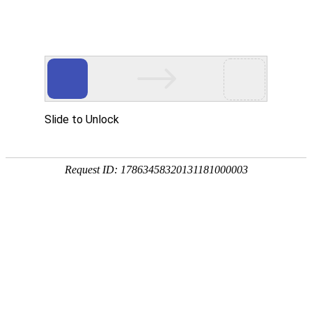
18107582269
新闻资讯，网络动态
了解企业新动态，分享前沿的营销推广干货，成长路上，我们携手
同行
快捷栏目导航
在线答题微信小程序开发制作需要什么功能
[详情]
1
1
共
页
条