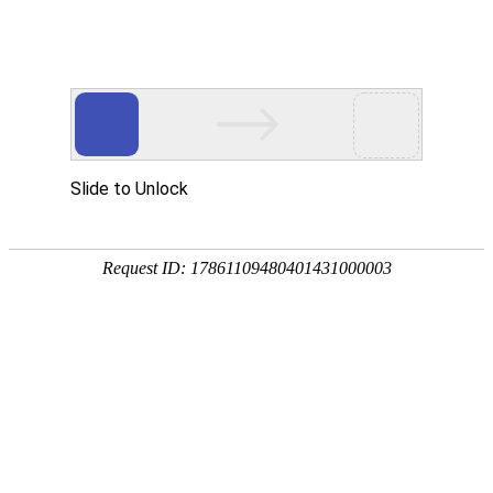
18107582269
新闻资讯，网络动态
了解企业新动态，分享前沿的营销推广干货，成长路上，我们携手
同行
快捷栏目导航
网站建设成本花在哪些方面
[详情]
1
1
共
页
条