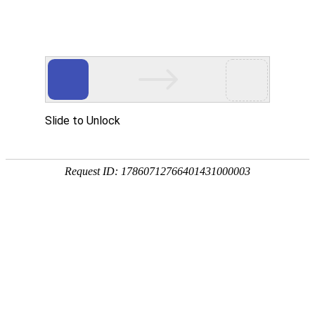
18107582269
新闻资讯，网络动态
了解企业新动态，分享前沿的营销推广干货，成长路上，我们携手
同行
快捷栏目导航
介绍网站设计制作的基本流程
[详情]
1
1
共
页
条