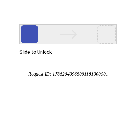
多客营销宝
首页
建站模板
网站建设
移动开发
新闻资讯，网络动态
新动态，分享前沿的营销推广干货，成长路上，我