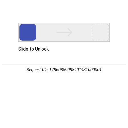
18107582269
新闻资讯，网络动态
了解企业新动态，分享前沿的营销推广干货，成长路上，我们携手
同行
快捷栏目导航
手机网站建设需要了解哪些方面的问题
[详情]
1
1
共
页
条