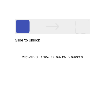
多客营销宝
首页
建站模板
网站建设
移动开发
用真实的案例说话
建设案例、微信小程序案例，网络推广案例，都是