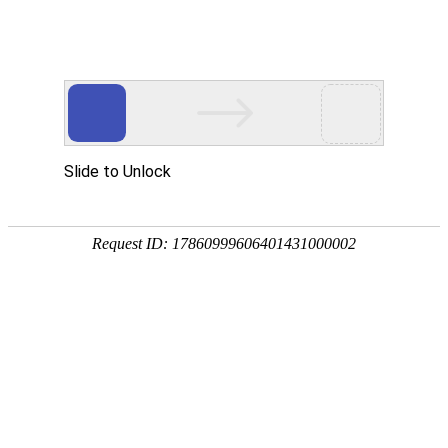
18107582269
用真实的案例说话
维讯网络展示的每一个网站建设案例、微信小程序案例，网络推广
案例，都是我们的团队用心服务的成果。
快捷栏目导航