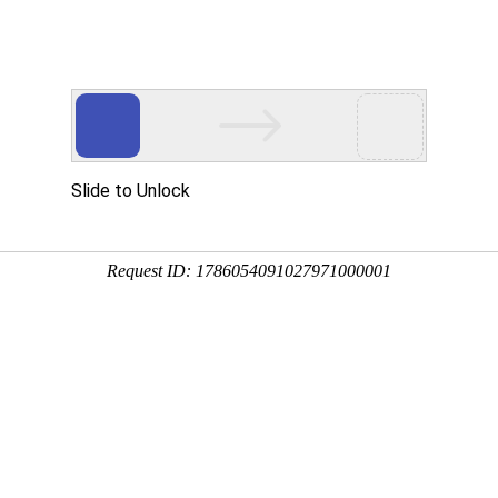
多客营销宝
首页
建站模板
网站建设
移动开发
用真实的案例说话
建设案例、微信小程序案例，网络推广案例，都是