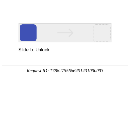
18107582269
用真实的案例说话
维讯网络展示的每一个网站建设案例、微信小程序案例，网络推广
案例，都是我们的团队用心服务的成果。
快捷栏目导航