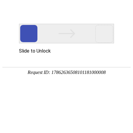
18107582269
用真实的案例说话
维讯网络展示的每一个网站建设案例、微信小程序案例，网络推广
案例，都是我们的团队用心服务的成果。
快捷栏目导航