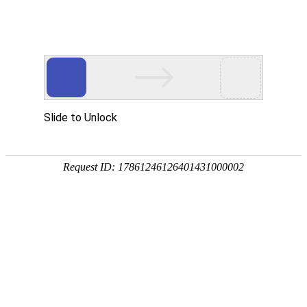
18107582269
用真实的案例说话
维讯网络展示的每一个网站建设案例、微信小程序案例，网络推广
案例，都是我们的团队用心服务的成果。
快捷栏目导航